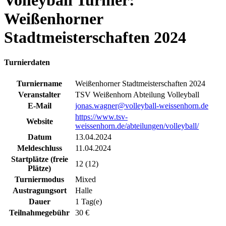
Volleyball Turnier:
Weißenhorner
Stadtmeisterschaften 2024
Turnierdaten
Turniername
Weißenhorner Stadtmeisterschaften 2024
Veranstalter
TSV Weißenhorn Abteilung Volleyball
E-Mail
jonas.wagner@volleyball-weissenhorn.de
https://www.tsv-
Website
weissenhorn.de/abteilungen/volleyball/
Datum
13.04.2024
Meldeschluss
11.04.2024
Startplätze (freie
12 (12)
Plätze)
Turniermodus
Mixed
Austragungsort
Halle
Dauer
1 Tag(e)
Teilnahmegebühr
30 €