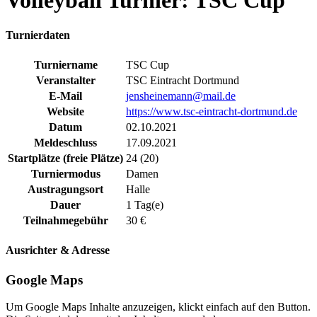
Volleyball Turnier: TSC Cup
Turnierdaten
Turniername
TSC Cup
Veranstalter
TSC Eintracht Dortmund
E-Mail
jensheinemann@mail.de
Website
https://www.tsc-eintracht-dortmund.de
Datum
02.10.2021
Meldeschluss
17.09.2021
Startplätze (freie Plätze)
24 (20)
Turniermodus
Damen
Austragungsort
Halle
Dauer
1 Tag(e)
Teilnahmegebühr
30 €
Ausrichter & Adresse
Google Maps
Um Google Maps Inhalte anzuzeigen, klickt einfach auf den Button.