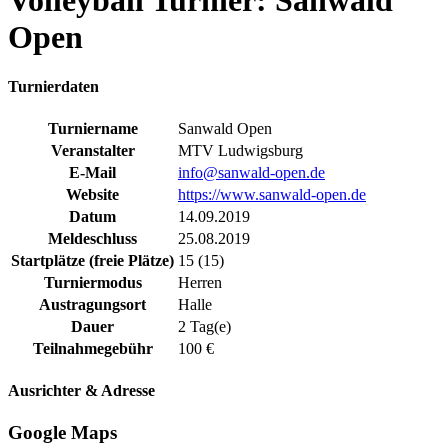
Volleyball Turnier: Sanwald
Open
Turnierdaten
Turniername
Sanwald Open
Veranstalter
MTV Ludwigsburg
E-Mail
info@sanwald-open.de
Website
https://www.sanwald-open.de
Datum
14.09.2019
Meldeschluss
25.08.2019
Startplätze (freie Plätze)
15 (15)
Turniermodus
Herren
Austragungsort
Halle
Dauer
2 Tag(e)
Teilnahmegebühr
100 €
Ausrichter & Adresse
Google Maps