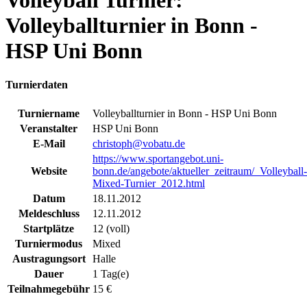
Volleyball Turnier:
Volleyballturnier in Bonn -
HSP Uni Bonn
Turnierdaten
Turniername
Volleyballturnier in Bonn - HSP Uni Bonn
Veranstalter
HSP Uni Bonn
E-Mail
christoph@vobatu.de
https://www.sportangebot.uni-
Website
bonn.de/angebote/aktueller_zeitraum/_Volleyball-
Mixed-Turnier_2012.html
Datum
18.11.2012
Meldeschluss
12.11.2012
Startplätze
12 (voll)
Turniermodus
Mixed
Austragungsort
Halle
Dauer
1 Tag(e)
Teilnahmegebühr
15 €