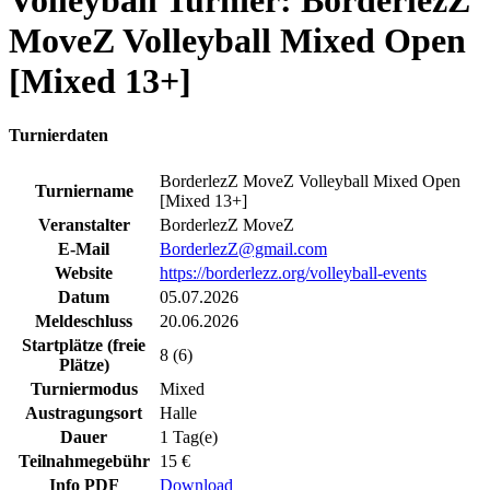
Volleyball Turnier: BorderlezZ
MoveZ Volleyball Mixed Open
[Mixed 13+]
Turnierdaten
BorderlezZ MoveZ Volleyball Mixed Open
Turniername
[Mixed 13+]
Veranstalter
BorderlezZ MoveZ
E-Mail
BorderlezZ@gmail.com
Website
https://borderlezz.org/volleyball-events
Datum
05.07.2026
Meldeschluss
20.06.2026
Startplätze (freie
8 (6)
Plätze)
Turniermodus
Mixed
Austragungsort
Halle
Dauer
1 Tag(e)
Teilnahmegebühr
15 €
Info PDF
Download