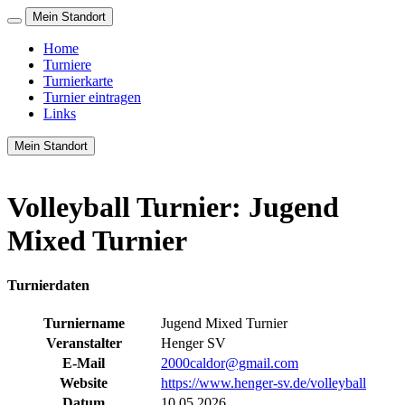
Mein Standort
Home
Turniere
Turnierkarte
Turnier eintragen
Links
Mein Standort
Volleyball Turnier: Jugend
Mixed Turnier
Turnierdaten
Turniername
Jugend Mixed Turnier
Veranstalter
Henger SV
E-Mail
2000caldor@gmail.com
Website
https://www.henger-sv.de/volleyball
Datum
10.05.2026